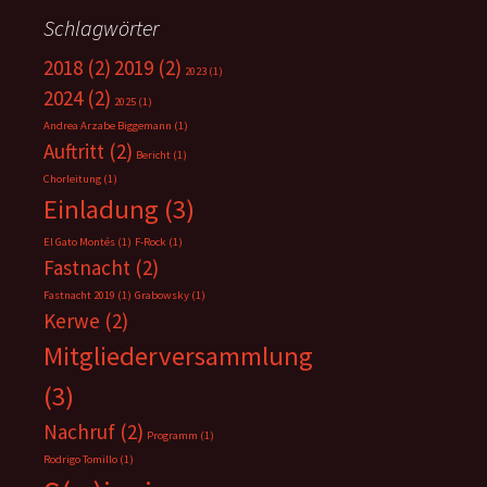
Schlagwörter
2018
(2)
2019
(2)
2023
(1)
2024
(2)
2025
(1)
Andrea Arzabe Biggemann
(1)
Auftritt
(2)
Bericht
(1)
Chorleitung
(1)
Einladung
(3)
El Gato Montés
(1)
F-Rock
(1)
Fastnacht
(2)
Fastnacht 2019
(1)
Grabowsky
(1)
Kerwe
(2)
Mitgliederversammlung
(3)
Nachruf
(2)
Programm
(1)
Rodrigo Tomillo
(1)