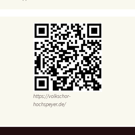
https://volkschor-
hochspeyer.de/