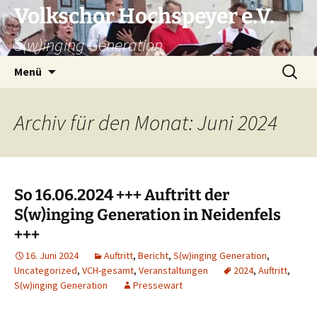
Zum
Volkschor Hochspeyer e.V.
Inhalt
S(w)inging Generation
springen
Suche
Menü
nach:
Archiv für den Monat: Juni 2024
So 16.06.2024 +++ Auftritt der
S(w)inging Generation in Neidenfels
+++
16. Juni 2024
Auftritt
,
Bericht
,
S(w)inging Generation
,
Uncategorized
,
VCH-gesamt
,
Veranstaltungen
2024
,
Auftritt
,
S(w)inging Generation
Pressewart