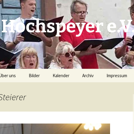
 Hochspeyer e.V
Über uns
Bilder
Kalender
Archiv
Impressum
Unser Chorleiter
Prunksitzung 2019 –
Kalender S(w)inging
Archiv 2025
Haftungsauss
Bilder G. Kries
Generation
Steierer
(Pressefotograf)
Vorstand
Archiv 2024
Datenschutzer
Kalender Planung (intern)
Kerwebilder 2018
Repertoire
Archiv 2023
Nacht der jungen Chöre –
Proben
Chorioso 2015
Archiv 2022