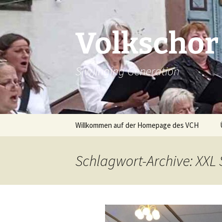
Zum
Inhalt
springen
Volkschor
S(w)inging Generation
Willkommen auf der Homepage des VCH
Beiträge
Schlagwort-Archive: XXL 