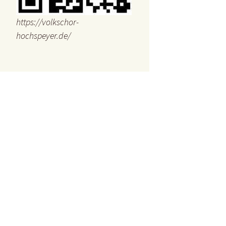
https://volkschor-
hochspeyer.de/