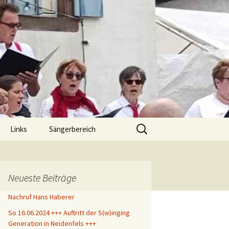
.
Suche
Links
Sängerbereich
nach:
chluß
klärung
Neueste Beiträge
Nachruf Hans Haberer
So 16.06.2024 +++ Auftritt der S(w)inging
Generation in Neidenfels +++