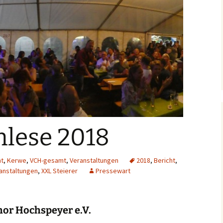
Kerwe in Hochspeyer
Archiv 2020
2015
Archiv 2019
Auftritt Schifferstadt
Archiv 2018
Gartenfest beim MGV
Heiligenstein
Archiv 2017
Bürgerfest 2015
Jubiäumskonzert S(w)G
lese 2018
ht
,
Kerwe
,
VCH-gesamt
,
Veranstaltungen
2018
,
Bericht
,
anstaltungen
,
XXL Steierer
Pressewart
or Hochspeyer e.V.