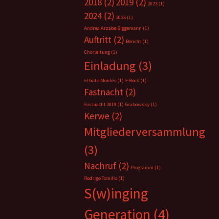
2018
(2)
2019
(2)
2023
(1)
2024
(2)
2025
(1)
Andrea Arzabe Biggemann
(1)
Auftritt
(2)
Bericht
(1)
Chorleitung
(1)
Einladung
(3)
El Gato Montés
(1)
F-Rock
(1)
Fastnacht
(2)
Fastnacht 2019
(1)
Grabowsky
(1)
Kerwe
(2)
Mitgliederversammlung
(3)
Nachruf
(2)
Programm
(1)
Rodrigo Tomillo
(1)
S(w)inging
Generation
(4)