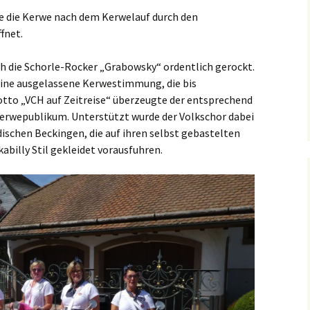
e die Kerwe nach dem Kerwelauf durch den
fnet.
h die Schorle-Rocker „Grabowsky“ ordentlich gerockt.
 eine ausgelassene Kerwestimmung, die bis
otto „VCH auf Zeitreise“ überzeugte der entsprechend
wepublikum. Unterstützt wurde der Volkschor dabei
ischen Beckingen, die auf ihren selbst gebastelten
abilly Stil gekleidet vorausfuhren.