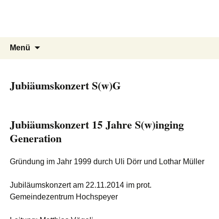
Volkschor Hochspeyer e.V.
Zum
Inhalt
S(w)inging Generation
springen
Suche
Menü
nach:
Jubiäumskonzert S(w)G
Jubiäumskonzert 15 Jahre S(w)inging
Generation
Gründung im Jahr 1999 durch Uli Dörr und Lothar Müller
Jubiläumskonzert am 22.11.2014 im prot.
Gemeindezentrum Hochspeyer