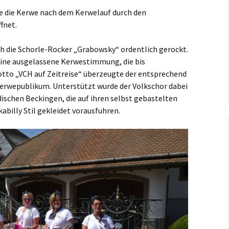
e die Kerwe nach dem Kerwelauf durch den
fnet.
h die Schorle-Rocker „Grabowsky“ ordentlich gerockt.
 eine ausgelassene Kerwestimmung, die bis
otto „VCH auf Zeitreise“ überzeugte der entsprechend
wepublikum. Unterstützt wurde der Volkschor dabei
ischen Beckingen, die auf ihren selbst gebastelten
abilly Stil gekleidet vorausfuhren.