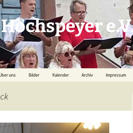
 Hochspeyer e.V
Über uns
Bilder
Kalender
Archiv
Impressum
Unser Chorleiter
Prunksitzung 2019 –
Kalender S(w)inging
Archiv 2025
Haftungsauss
Bilder G. Kries
Generation
ock
(Pressefotograf)
Vorstand
Archiv 2024
Datenschutzer
Kalender Planung (intern)
Kerwebilder 2018
Repertoire
Archiv 2023
Nacht der jungen Chöre –
Proben
Chorioso 2015
Archiv 2022