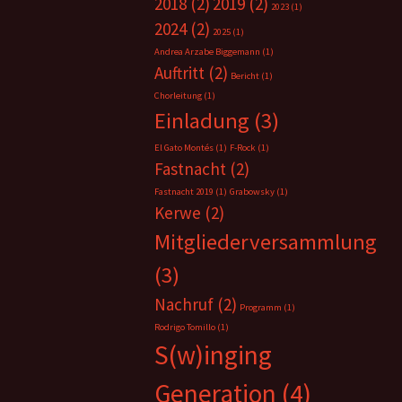
2018
(2)
2019
(2)
2023
(1)
2024
(2)
2025
(1)
Andrea Arzabe Biggemann
(1)
Auftritt
(2)
Bericht
(1)
Chorleitung
(1)
Einladung
(3)
El Gato Montés
(1)
F-Rock
(1)
Fastnacht
(2)
Fastnacht 2019
(1)
Grabowsky
(1)
Kerwe
(2)
Mitgliederversammlung
(3)
Nachruf
(2)
Programm
(1)
Rodrigo Tomillo
(1)
S(w)inging
Generation
(4)