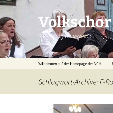
Zum
Inhalt
springen
Volkschor
S(w)inging Generation
Willkommen auf der Homepage des VCH
Beiträge
Schlagwort-Archive: F-R