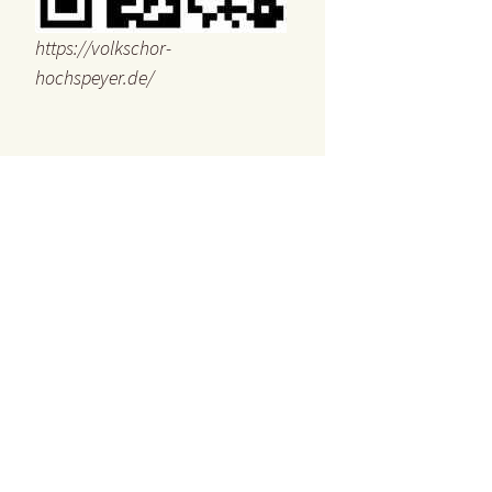
https://volkschor-
hochspeyer.de/