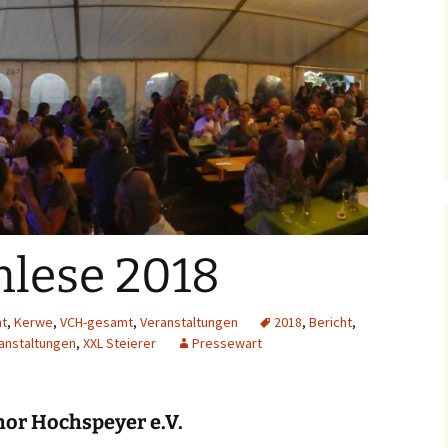
Kerwe in Hochspeyer
Archiv 2020
2015
Archiv 2019
Auftritt Schifferstadt
Archiv 2018
Gartenfest beim MGV
Heiligenstein
Archiv 2017
Bürgerfest 2015
Jubiäumskonzert S(w)G
lese 2018
ht
,
Kerwe
,
VCH-gesamt
,
Veranstaltungen
2018
,
Bericht
,
anstaltungen
,
XXL Steierer
Pressewart
or Hochspeyer e.V.