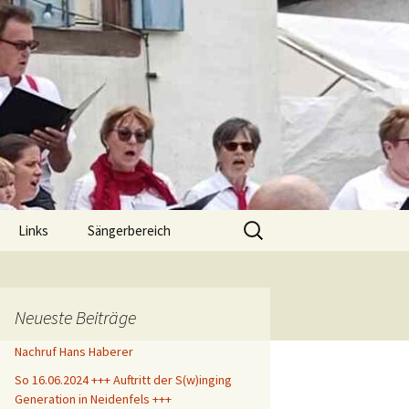
.
Suche
Links
Sängerbereich
nach:
chluß
klärung
Neueste Beiträge
Nachruf Hans Haberer
So 16.06.2024 +++ Auftritt der S(w)inging
Generation in Neidenfels +++