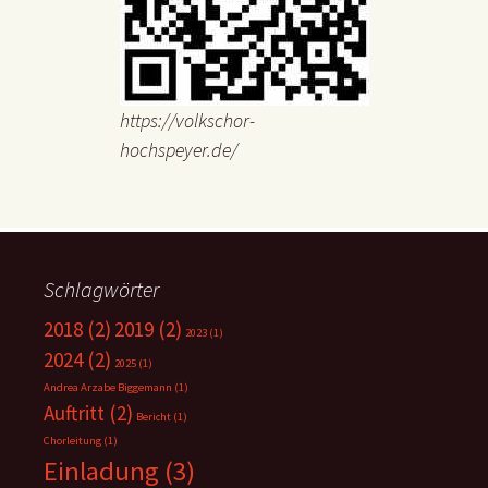
https://volkschor-
hochspeyer.de/
Schlagwörter
2018
(2)
2019
(2)
2023
(1)
2024
(2)
2025
(1)
Andrea Arzabe Biggemann
(1)
Auftritt
(2)
Bericht
(1)
Chorleitung
(1)
Einladung
(3)