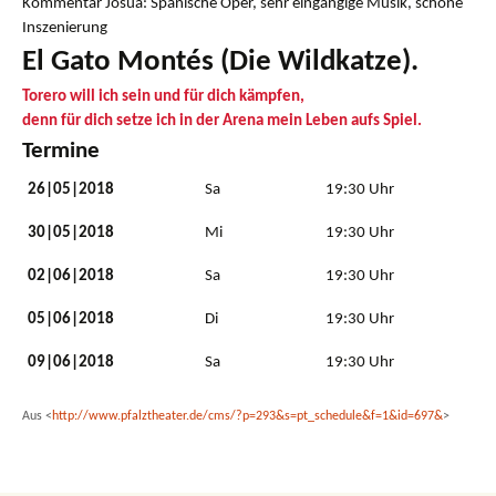
Kommentar Josua: Spanische Oper, sehr eingängige Musik, schöne
Inszenierung
El Gato Montés (Die Wildkatze).
Torero will ich sein und für dich kämpfen,
denn für dich setze ich in der Arena mein Leben aufs Spiel.
Termine
26|05|2018
Sa
19:30 Uhr
30|05|2018
Mi
19:30 Uhr
02|06|2018
Sa
19:30 Uhr
05|06|2018
Di
19:30 Uhr
09|06|2018
Sa
19:30 Uhr
Aus <
http://www.pfalztheater.de/cms/?p=293&s=pt_schedule&f=1&id=697&
>