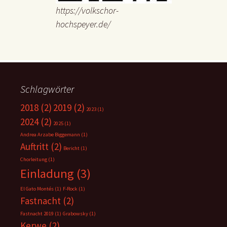
https://volkschor-
hochspeyer.de/
Schlagwörter
2018
(2)
2019
(2)
2023
(1)
2024
(2)
2025
(1)
Andrea Arzabe Biggemann
(1)
Auftritt
(2)
Bericht
(1)
Chorleitung
(1)
Einladung
(3)
El Gato Montés
(1)
F-Rock
(1)
Fastnacht
(2)
Fastnacht 2019
(1)
Grabowsky
(1)
Kerwe
(2)