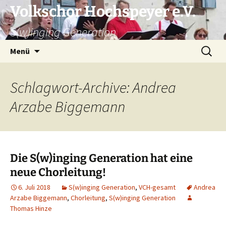
Zum
Volkschor Hochspeyer e.V.
Inhalt
S(w)inging Generation
springen
Suche
Menü
nach:
Schlagwort-Archive: Andrea
Arzabe Biggemann
Die S(w)inging Generation hat eine
neue Chorleitung!
6. Juli 2018
S(w)inging Generation
,
VCH-gesamt
Andrea
Arzabe Biggemann
,
Chorleitung
,
S(w)inging Generation
Thomas Hinze