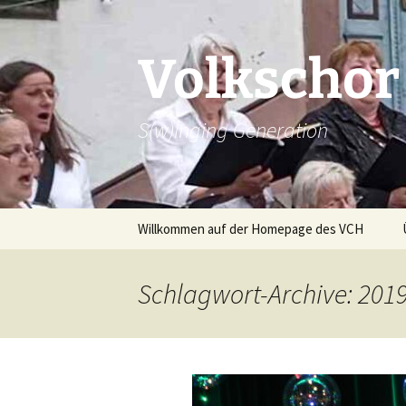
Zum
Inhalt
springen
Volkschor
S(w)inging Generation
Willkommen auf der Homepage des VCH
Beiträge
Schlagwort-Archive: 201