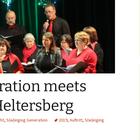
Kerwe in Hochspeyer
Archiv 2020
2015
Archiv 2019
Auftritt Schifferstadt
Archiv 2018
Gartenfest beim MGV
Heiligenstein
Archiv 2017
Bürgerfest 2015
Jubiäumskonzert S(w)G
ration meets
Heltersberg
cht
,
S(w)inging Generation
2019
,
Auftritt
,
S(w)inging