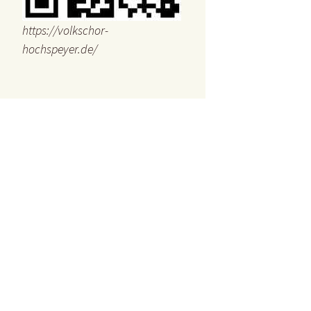
https://volkschor-
hochspeyer.de/