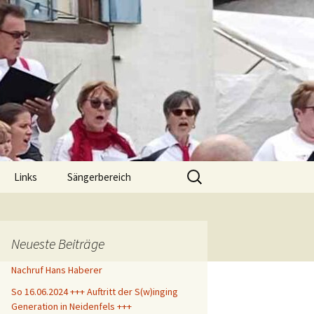
.
Suche
Links
Sängerbereich
nach:
chluß
klärung
Neueste Beiträge
Nachruf Hans Haberer
So 16.06.2024 +++ Auftritt der S(w)inging
Generation in Neidenfels +++