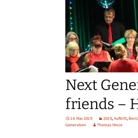
Next Gene
friends – 
14. Mai 2019
2019
,
Auftritt
,
Beri
Generation
Thomas Hinze