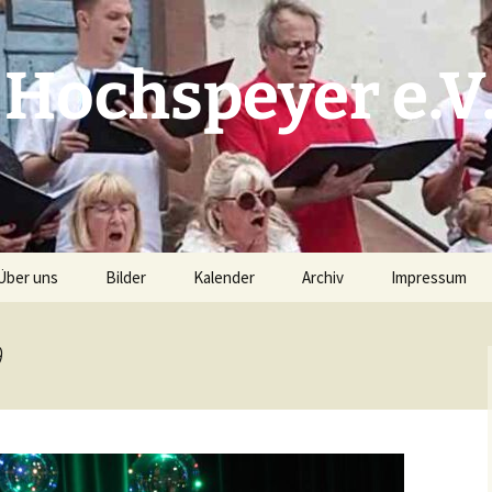
 Hochspeyer e.V
Über uns
Bilder
Kalender
Archiv
Impressum
Unser Chorleiter
Prunksitzung 2019 –
Kalender S(w)inging
Archiv 2025
Haftungsauss
Bilder G. Kries
Generation
9
(Pressefotograf)
Vorstand
Archiv 2024
Datenschutzer
Kalender Planung (intern)
Kerwebilder 2018
Repertoire
Archiv 2023
Nacht der jungen Chöre –
Proben
Chorioso 2015
Archiv 2022