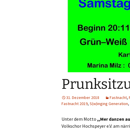
Prunksitz
31. Dezember 2018
Fastnacht
,
Fastnacht 2019
,
S(w)inging Generation
,
Unter dem Motto
,,Mer danzen au
Volkschor Hochspeyer e.V. am närr