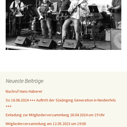
Neueste Beiträge
Nachruf Hans Haberer
So 16.06.2024 +++ Auftritt der S(w)inging Generation in Neidenfels
+++
Einladung zur Mitgliederversammlung 26.04.2024 um 19 Uhr
Mitgliederversammlung am 12.05.2023 um 19:00