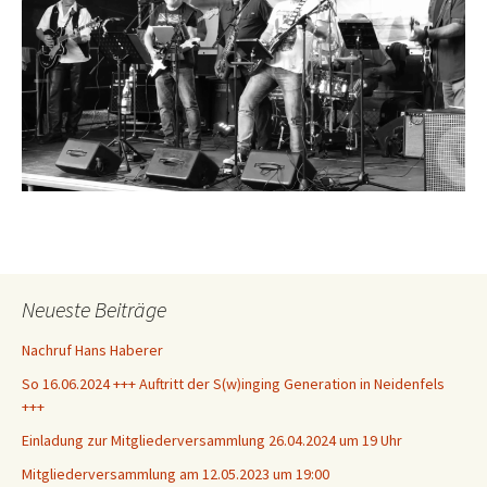
Neueste Beiträge
Nachruf Hans Haberer
So 16.06.2024 +++ Auftritt der S(w)inging Generation in Neidenfels
+++
Einladung zur Mitgliederversammlung 26.04.2024 um 19 Uhr
Mitgliederversammlung am 12.05.2023 um 19:00