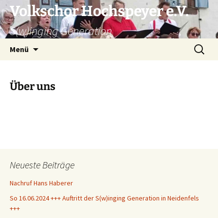
Zum
Volkschor Hochspeyer e.V.
Inhalt
S(w)inging Generation
springen
Suche
Menü
nach:
Über uns
Neueste Beiträge
Nachruf Hans Haberer
So 16.06.2024 +++ Auftritt der S(w)inging Generation in Neidenfels
+++