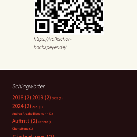
https://volkschor-
hochspeyer.de/
Schlagwörter
2018
(2)
2019
(2)
2023
(1)
2024
(2)
2025
(1)
Andrea Arzabe Biggemann
(1)
Auftritt
(2)
Bericht
(1)
Chorleitung
(1)