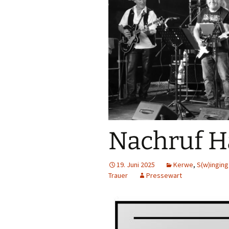
Nachruf H
19. Juni 2025
Kerwe
,
S(w)inging
Trauer
Pressewart