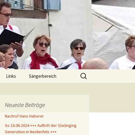
.
Suche
Links
Sängerbereich
nach:
chluß
klärung
Neueste Beiträge
Nachruf Hans Haberer
So 16.06.2024 +++ Auftritt der S(w)inging
Generation in Neidenfels +++