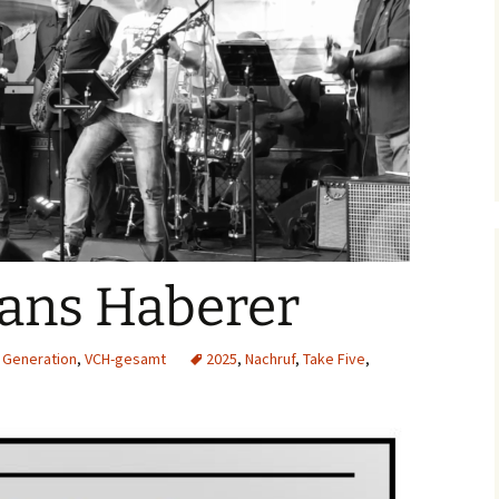
Kerwe in Hochspeyer
Archiv 2020
2015
Archiv 2019
Auftritt Schifferstadt
Archiv 2018
Gartenfest beim MGV
Heiligenstein
Archiv 2017
Bürgerfest 2015
Jubiäumskonzert S(w)G
ans Haberer
 Generation
,
VCH-gesamt
2025
,
Nachruf
,
Take Five
,