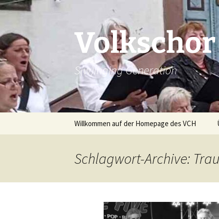
Zum
Inhalt
springen
Volkschor
S(w)inging Generation
Willkommen auf der Homepage des VCH
Beiträge
Schlagwort-Archive: Tra