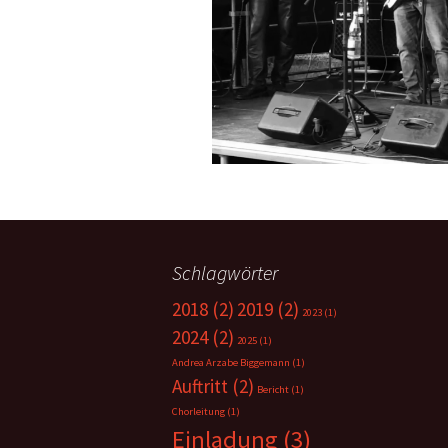
Schlagwörter
2018
(2)
2019
(2)
2023
(1)
2024
(2)
2025
(1)
Andrea Arzabe Biggemann
(1)
Auftritt
(2)
Bericht
(1)
Chorleitung
(1)
Einladung
(3)