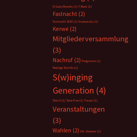
El Gato Montés
(1)
F-Rock
(1)
Fastnacht
(2)
Fastnacht 2019
(1)
Grabowsky
(1)
Kerwe
(2)
Mitgliederversammlung
(3)
Nachruf
(2)
Programm
(1)
Rodrigo Tomillo
(1)
S(w)inging
Generation
(4)
Take 5
(1)
Take Five
(1)
Trauer
(1)
Veranstaltungen
(3)
Wahlen
(2)
XXL Steierer
(1)