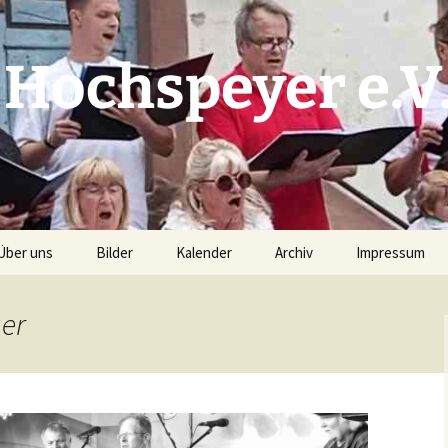
 Hochspeyer e.V
Über uns
Bilder
Kalender
Archiv
Impressum
Unser Chorleiter
Prunksitzung 2019 –
Kalender S(w)inging
Archiv 2025
Haftungsauss
Bilder G. Kries
Generation
uer
(Pressefotograf)
Vorstand
Archiv 2024
Datenschutzer
Kalender Planung (intern)
Kerwebilder 2018
Repertoire
Archiv 2023
Nacht der jungen Chöre –
Proben
Chorioso 2015
Archiv 2022