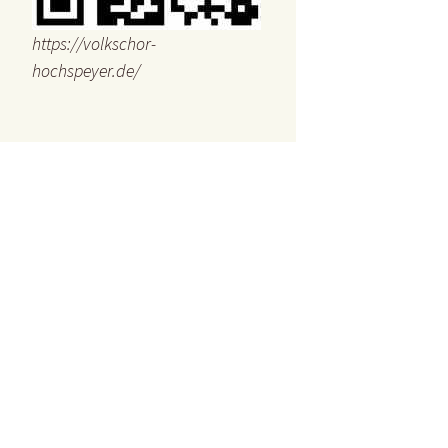
https://volkschor-
hochspeyer.de/