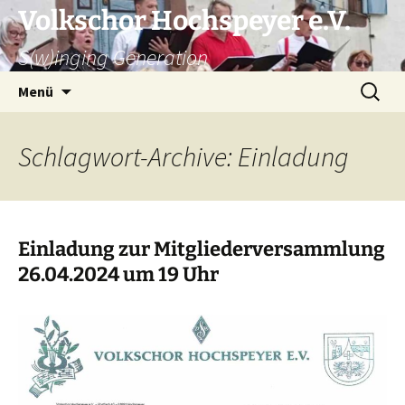
Zum
Volkschor Hochspeyer e.V.
Inhalt
S(w)inging Generation
springen
Suche
Menü
nach:
Schlagwort-Archive: Einladung
Einladung zur Mitgliederversammlung
26.04.2024 um 19 Uhr