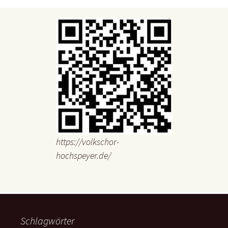
https://volkschor-
hochspeyer.de/
Schlagwörter