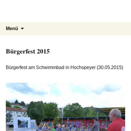
Volkschor Hochspeyer e.V.
Zum
Inhalt
S(w)inging Generation
springen
Suche
Menü
nach:
Bürgerfest 2015
Bürgerfest am Schwimmbad in Hochspeyer (30.05.2015)