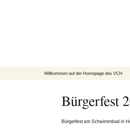
Zum
Inhalt
Volkschor 
springen
S(w)inging Generation
Willkommen auf der Homepage des VCH
Beiträge
Bürgerfest 
Bürgerfest am Schwimmbad in Ho