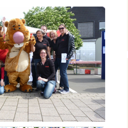
Kerwe in Hochspeyer
Archiv 2020
2015
Archiv 2019
Auftritt Schifferstadt
Archiv 2018
Gartenfest beim MGV
Heiligenstein
Archiv 2017
Bürgerfest 2015
Jubiäumskonzert S(w)G