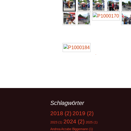
►
Schlagwörter
2018
(2)
2019
(2)
2024
(2)
2023
(1)
2025
(1)
Andrea Arzabe Biggemann
(1)