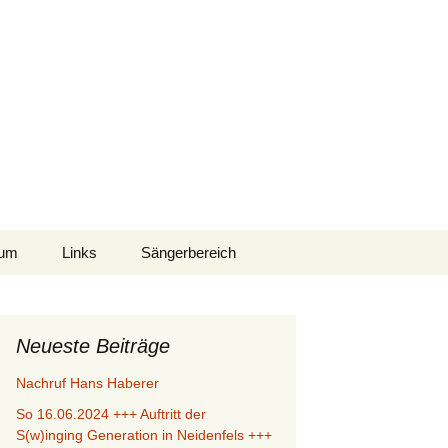
Suche
sum
Links
Sängerbereich
nach:
sausschluß
hutzerklärung
Neueste Beiträge
Nachruf Hans Haberer
So 16.06.2024 +++ Auftritt der
S(w)inging Generation in Neidenfels +++