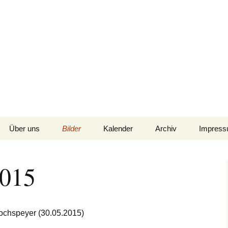
Hochspeyer e.V.
Über uns
Bilder
Kalender
Archiv
Impres
Unser Chorleiter
Prunksitzung 2019 –
Kalender S(w)inging
Archiv 2025
Haftung
Bilder G. Kries
Generation
2015
(Pressefotograf)
Vorstand
Archiv 2024
Datensc
Kalender Planung
Kerwebilder 2018
(intern)
Repertoire
Archiv 2023
Nacht der jungen Chöre
chspeyer (30.05.2015)
Proben
– Chorioso 2015
Archiv 2022