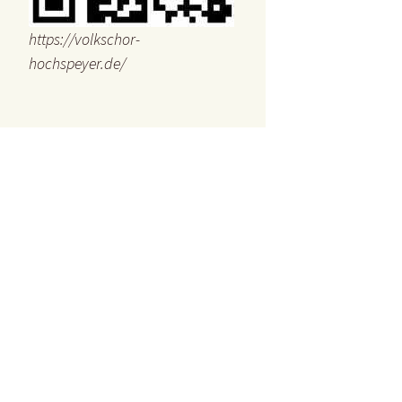
https://volkschor-
hochspeyer.de/