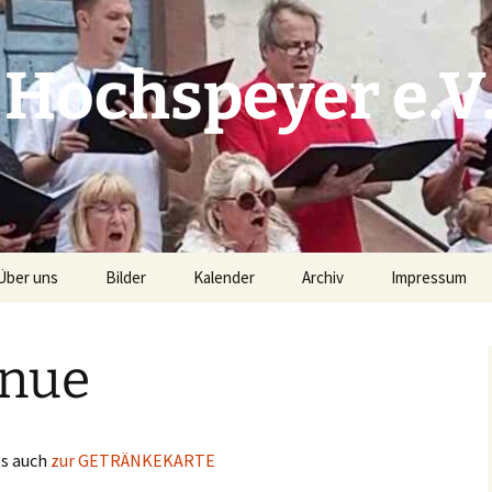
 Hochspeyer e.V
Über uns
Bilder
Kalender
Archiv
Impressum
Unser Chorleiter
Prunksitzung 2019 –
Kalender S(w)inging
Archiv 2025
Haftungsauss
Bilder G. Kries
Generation
nue
(Pressefotograf)
Vorstand
Archiv 2024
Datenschutzer
Kalender Planung (intern)
Kerwebilder 2018
Repertoire
Archiv 2023
Nacht der jungen Chöre –
ts auch
zur GETRÄNKEKARTE
Proben
Chorioso 2015
Archiv 2022