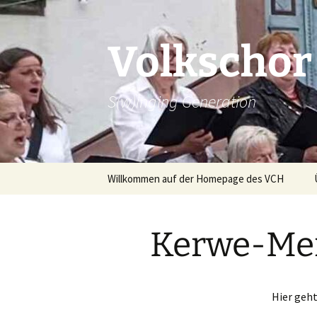
Zum
Inhalt
springen
Volkschor
S(w)inging Generation
Willkommen auf der Homepage des VCH
Beiträge
Kerwe-Me
Hier geh