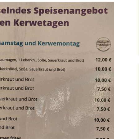
Kerwe in Hochspeyer
Archiv 2020
2015
Archiv 2019
Auftritt Schifferstadt
Archiv 2018
Gartenfest beim MGV
Heiligenstein
Archiv 2017
Bürgerfest 2015
Jubiäumskonzert S(w)G