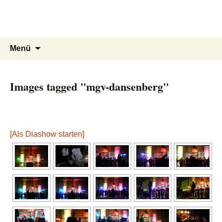
Volkschor Hochspeyer e.V.
Zum
Inhalt
S(w)inging Generation
springen
Suche
Menü
nach:
Images tagged "mgv-dansenberg"
[Als Diashow starten]