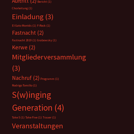
Auftritt
(2)
Bericht
(1)
Chorleitung
(1)
Einladung
(3)
El Gato Montés
(1)
F-Rock
(1)
Fastnacht
(2)
Fastnacht 2019
(1)
Grabowsky
(1)
Kerwe
(2)
Mitgliederversammlung
(3)
Nachruf
(2)
Programm
(1)
Rodrigo Tomillo
(1)
S(w)inging
Generation
(4)
Take 5
(1)
Take Five
(1)
Trauer
(1)
Veranstaltungen