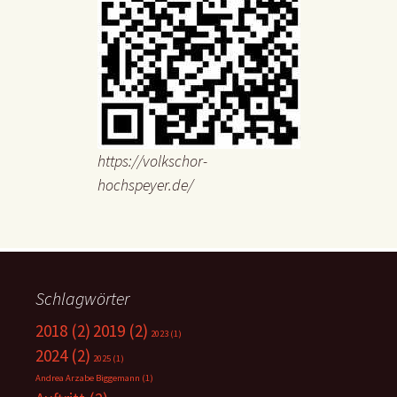
https://volkschor-
hochspeyer.de/
Schlagwörter
2018
(2)
2019
(2)
2023
(1)
2024
(2)
2025
(1)
Andrea Arzabe Biggemann
(1)