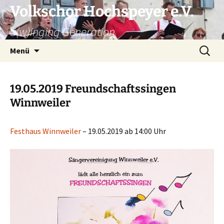
Zum
Volkschor Hochspeyer e.V.
Inhalt
S(w)inging Generation
springen
Suche
Menü
nach:
19.05.2019 Freundschaftssingen
Winnweiler
Festhaus Winnweiler
– 19.05.2019 ab 14:00 Uhr