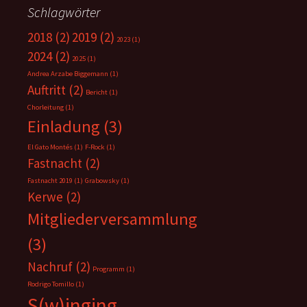
Schlagwörter
2018
(2)
2019
(2)
2023
(1)
2024
(2)
2025
(1)
Andrea Arzabe Biggemann
(1)
Auftritt
(2)
Bericht
(1)
Chorleitung
(1)
Einladung
(3)
El Gato Montés
(1)
F-Rock
(1)
Fastnacht
(2)
Fastnacht 2019
(1)
Grabowsky
(1)
Kerwe
(2)
Mitgliederversammlung
(3)
Nachruf
(2)
Programm
(1)
Rodrigo Tomillo
(1)
S(w)inging