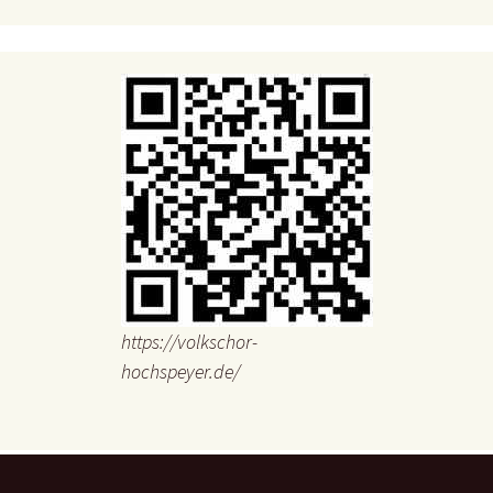
https://volkschor-
hochspeyer.de/