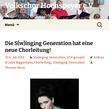
Zum
Volkschor Hochspeyer e.V.
Inhalt
S(w)inging Generation
springen
Suche
Menü
nach:
Die S(w)inging Generation hat eine
neue Chorleitung!
6. Juli 2018
S(w)inging Generation
,
VCH-gesamt
Andrea
Arzabe Biggemann
,
Chorleitung
,
S(w)inging Generation
Thomas Hinze