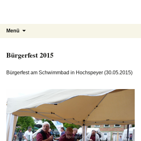
Volkschor Hochspeyer e.V.
Zum
Inhalt
S(w)inging Generation
springen
Suche
Menü
nach:
Bürgerfest 2015
Bürgerfest am Schwimmbad in Hochspeyer (30.05.2015)